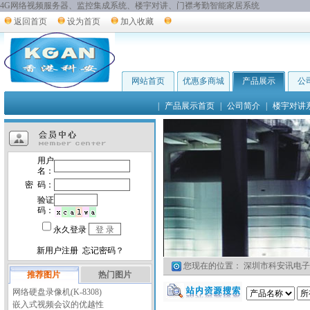
4G网络视频服务器、监控集成系统、楼宇对讲、门襟考勤智能家居系统
返回首页
设为首页
加入收藏
网站首页
优惠多商城
产品展示
公
|
产品展示首页
|
公司简介
|
楼宇对讲
您现在的位置：
深圳市科安讯电子
推荐图片
热门图片
网络硬盘录像机(K-8308)
嵌入式视频会议的优越性