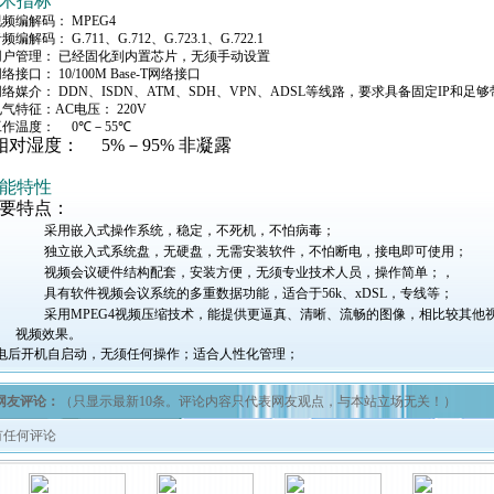
术指标
视频编解码：
MPEG4
音频编解码：
G.711
、
G.712
、
G.723.1
、
G.722.1
用户管理：
已经固化到内置芯片，无须手动设置
网络接口：
10/100M Base-T
网络接口
网络媒介：
DDN
、
ISDN
、
ATM
、
SDH
、
VPN
、
ADSL
等线路，要求具备固定
IP
和足够
电气特征：
AC
电压：
220V
工作温度：
0℃
－
55℃
相对湿度：
5%
－
95%
非凝露
能特性
要特点：
、
采用嵌入式操作系统，稳定，不死机，不怕病毒；
、
独立嵌入式系统盘，无硬盘，无需安装软件，不怕断电，接电即可使用；
、
视频会议硬件结构配套，安装方便，无须专业技术人员，操作简单；
，
、
具有软件视频会议系统的多重数据功能，适合于
56k
、
xDSL
，专线等；
、
采用
MPEG4
视频压缩技术，
能提供更逼真、清晰、流畅的图像，
相比较其他
视频效果。
电后开机自启动，无须任何操作；适合人性化管理；
网友评论：
（只显示最新10条。评论内容只代表网友观点，与本站立场无关！）
任何评论