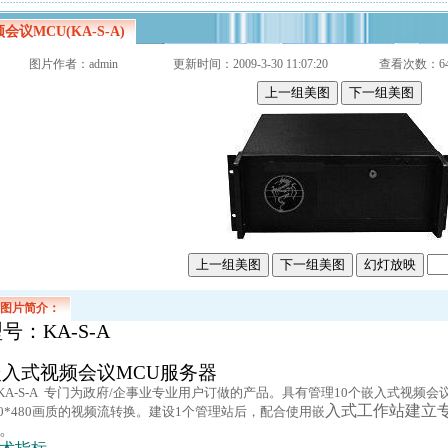
会议MCU(KA-S-A)
图片作者：
admin
更新时间：2009-3-30 11:07:20
查看次数：64
图片简介：
型号：
KA-S-A
嵌入式视频会议
MCU
服务器
KA-S-A
专门为政府
/
企事业专业用户订做的产品。具有管理
10
个嵌入式视频会
入式工作站建立
0*480
画质的视频流转换。建设
1
个管理站后，配合使用嵌
。