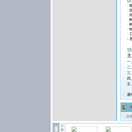
技
·
·
·
·
·
·
·
·
功
主
一
二
三
四
五
通
没有